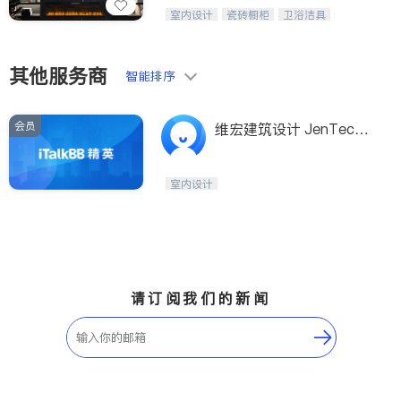
设计、制造、安装一体化，打造高端定
室内设计
瓷砖橱柜
卫浴洁具
制家具和商业空间
地板建材
售前软装staging
室内装修
其他服务商
智能排序
会员
维宏建筑设计 JenTech I
nc.
室内设计
请订阅我们的新闻