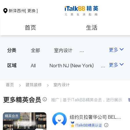
新泽西州
[ 更换 ]
首页
生活
医生
律师
更多
分类
全部
室内设计
油漆门窗
瓷砖橱柜
保险理财
房地产租售
更多
区域
All
North NJ (New York)
卫浴洁具
地板建材
South NJ (Philadelphia)
室内装修
银行贷款
会计师
首页
建筑装修
室内设计
更多精英会员
建筑装修
教育
推广 | 基于iTalkBB精英会员，进行展示
精英会员
养老
非盈利组织
纽约贝拉奢华公司 BELL
A LUXE
iTalkBB精英认证