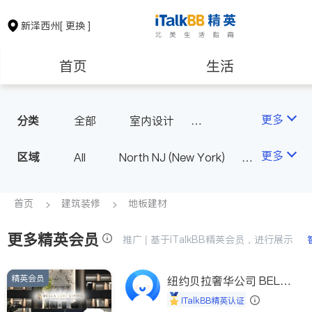
新泽西州
[ 更换 ]
首页
生活
医生
律师
更多
分类
全部
室内设计
油漆门窗
瓷砖橱柜
保险理财
房地产租售
更多
区域
All
North NJ (New York)
卫浴洁具
地板建材
South NJ (Philadelphia)
室内装修
银行贷款
会计师
首页
建筑装修
地板建材
更多精英会员
建筑装修
教育
推广 | 基于iTalkBB精英会员，进行展示
精英会员
养老
非盈利组织
纽约贝拉奢华公司 BELL
A LUXE
iTalkBB精英认证