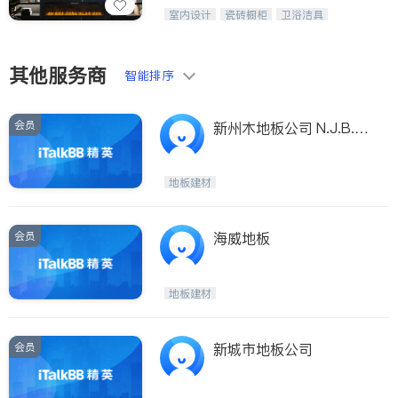
设计、制造、安装一体化，打造高端定
室内设计
瓷砖橱柜
卫浴洁具
制家具和商业空间
地板建材
售前软装staging
室内装修
其他服务商
智能排序
会员
新州木地板公司 N.J.B. Fl
oor Supply, Inc.
地板建材
会员
海威地板
地板建材
会员
新城市地板公司