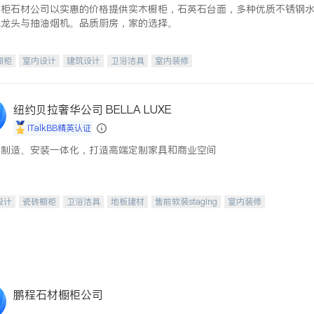
橱柜石材公司以实惠的价格提供实木橱柜，石英石台面，多种优质不锈钢
水龙头与抽油烟机。品质厨房，家的选择。
橱柜
室内设计
建筑设计
卫浴洁具
室内装修
纽约贝拉奢华公司 BELLA LUXE
iTalkBB精英认证
、制造、安装一体化，打造高端定制家具和商业空间
设计
瓷砖橱柜
卫浴洁具
地板建材
售前软装staging
室内装修
鹏程石材橱柜公司