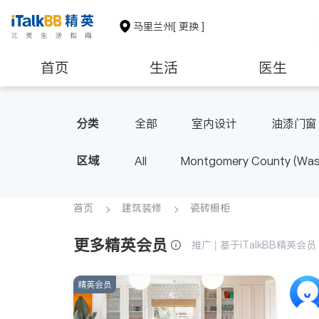
马里兰州
[ 更换 ]
首页
生活
医生
建筑装修
教育
养老
分类
全部
室内设计
油漆门窗
区域
All
Montgomery County (Wash
首页
建筑装修
瓷砖橱柜
更多精英会员
推广 | 基于iTalkBB精英
精英会员