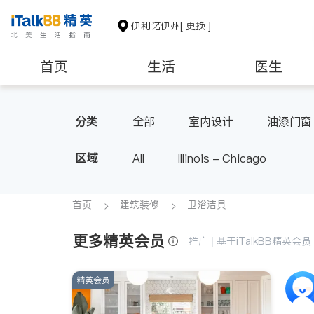
伊利诺伊州
[ 更换 ]
首页
生活
医生
建筑装修
教育
养老
分类
全部
室内设计
油漆门窗
区域
All
Illinois - Chicago
首页
建筑装修
卫浴洁具
更多精英会员
推广 | 基于iTalkBB精英
精英会员