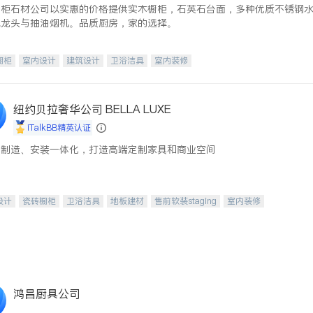
橱柜石材公司以实惠的价格提供实木橱柜，石英石台面，多种优质不锈钢
水龙头与抽油烟机。品质厨房，家的选择。
橱柜
室内设计
建筑设计
卫浴洁具
室内装修
纽约贝拉奢华公司 BELLA LUXE
iTalkBB精英认证
、制造、安装一体化，打造高端定制家具和商业空间
设计
瓷砖橱柜
卫浴洁具
地板建材
售前软装staging
室内装修
鸿昌厨具公司