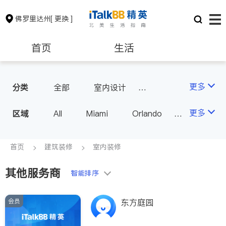
佛罗里达州
[ 更换 ]
首页
生活
医生
律师
更多
分类
全部
室内设计
瓷砖橱柜
地板建材
保险理财
房地产租售
更多
区域
All
Miami
Orlando
室内装修
Tampa
West Palm Beach
银行贷款
建筑装修
FL - Other Cities
首页
建筑装修
室内装修
其他服务商
教育
养老
智能排序
会员
东方庭园
非盈利组织