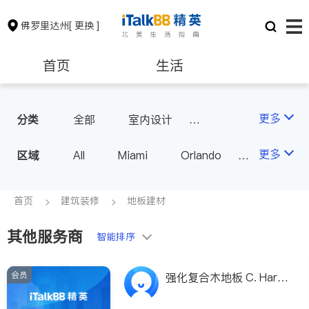
佛罗里达州
[ 更换 ]
首页
生活
医生
律师
更多
分类
全部
室内设计
瓷砖橱柜
地板建材
保险理财
房地产租售
更多
区域
All
Miami
Orlando
室内装修
Tampa
West Palm Beach
银行贷款
建筑装修
FL - Other Cities
首页
建筑装修
地板建材
其他服务商
教育
养老
智能排序
会员
非盈利组织
强化复合木地板 C. Harri
s Flooring