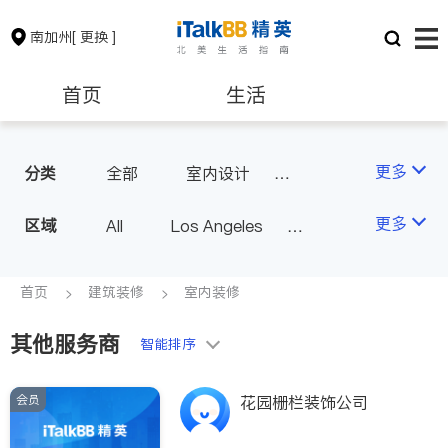
南加州
[ 更换 ]
首页
生活
医生
律师
更多
分类
全部
室内设计
油漆门窗
瓷砖橱柜
保险理财
房地产租售
更多
区域
All
Los Angeles
卫浴洁具
地板建材
Orange County - Irvine
水电冷暖
室内装修
银行贷款
会计师
Alhambra & San Gabriel
首页
建筑装修
室内装修
Arcadia & Rosemead
其他服务商
建筑装修
教育
智能排序
Diamond Bar & Covina
Rowland Heights & Hacienda H
会员
养老
非盈利组织
花园栅栏装饰公司
eights
Los Angeles County - Other Ci