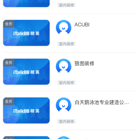
室内装修
ties
San Diego
会员
ACUBI
Inyo & San Bernardino
Riverside
室内装修
Santa Barbara & Monterey
会员
狼图装修
室内装修
会员
白天鹅泳池专业建造公司
SWAN POOLS
室内装修