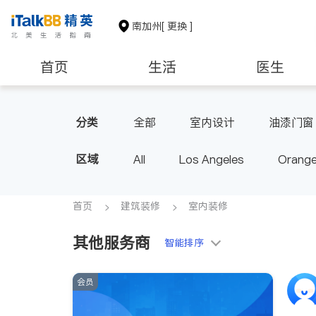
南加州
[ 更换 ]
首页
生活
医生
建筑装修
教育
养老
分类
全部
室内设计
油漆门窗
区域
All
Los Angeles
Orange
Diamond Bar & Covina
Rowla
Inyo & San Bernardino
Rivers
首页
建筑装修
室内装修
其他服务商
智能排序
会员