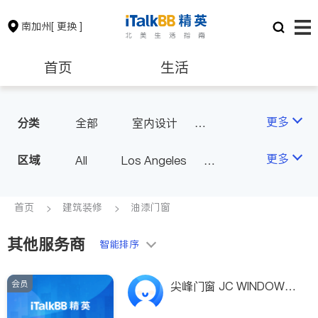
南加州
[ 更换 ]
首页
生活
医生
律师
更多
分类
全部
室内设计
油漆门窗
瓷砖橱柜
保险理财
房地产租售
更多
区域
All
Los Angeles
卫浴洁具
地板建材
Orange County - Irvine
水电冷暖
室内装修
银行贷款
会计师
Alhambra & San Gabriel
首页
建筑装修
油漆门窗
Arcadia & Rosemead
其他服务商
建筑装修
教育
智能排序
Diamond Bar & Covina
Rowland Heights & Hacienda H
会员
养老
非盈利组织
尖峰门窗 JC WINDOWS
eights
& DOOR INC.,
Los Angeles County - Other Ci