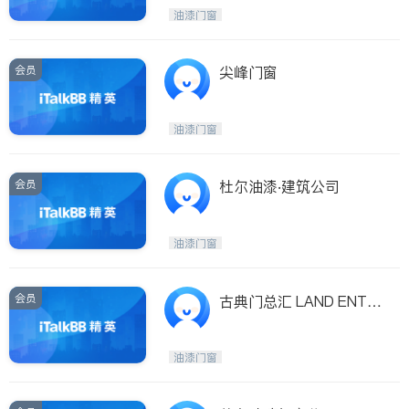
油漆门窗
ties
San Diego
会员
尖峰门窗
Inyo & San Bernardino
Riverside
油漆门窗
Santa Barbara & Monterey
会员
杜尔油漆‧建筑公司
油漆门窗
会员
古典门总汇 LAND ENTE
RPRISES DOORS
油漆门窗