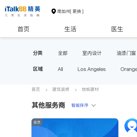
南加州
[ 更换 ]
首页
生活
医生
建筑装修
教育
养老
分类
全部
室内设计
油漆门窗
区域
All
Los Angeles
Orange
Diamond Bar & Covina
Rowla
Inyo & San Bernardino
Rivers
首页
建筑装修
地板建材
其他服务商
智能排序
会员