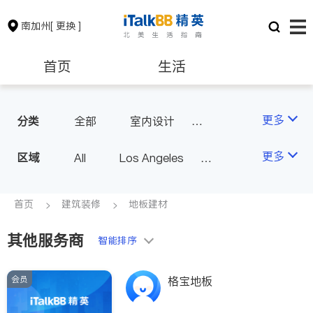
南加州
[ 更换 ]
首页
生活
医生
律师
更多
分类
全部
室内设计
油漆门窗
瓷砖橱柜
保险理财
房地产租售
更多
区域
All
Los Angeles
卫浴洁具
地板建材
Orange County - Irvine
水电冷暖
室内装修
银行贷款
会计师
Alhambra & San Gabriel
首页
建筑装修
地板建材
Arcadia & Rosemead
其他服务商
建筑装修
教育
智能排序
Diamond Bar & Covina
Rowland Heights & Hacienda H
会员
养老
非盈利组织
格宝地板
eights
Los Angeles County - Other Ci