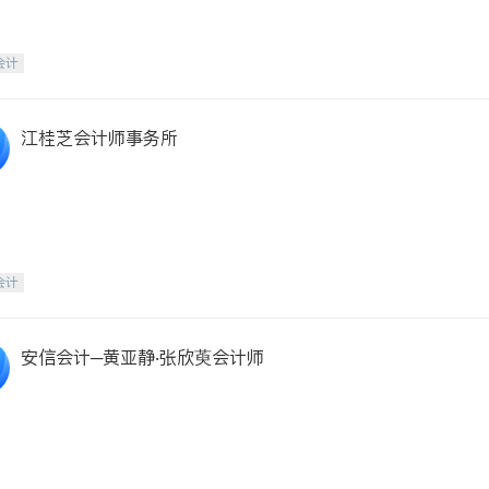
会计
江桂芝会计师事务所
会计
安信会计─黄亚静‧张欣萸会计师