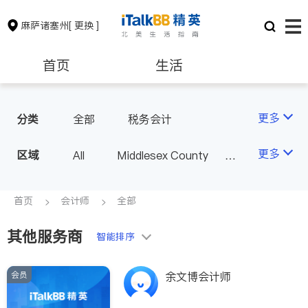
麻萨诸塞州
[ 更换 ]
首页
生活
医生
律师
更多
分类
全部
税务会计
保险理财
房地产租售
更多
区域
All
Middlesex County
Suffolk County - Boston
银行贷款
会计师
Norfolk County - Quincy
首页
会计师
全部
MA - Other County
其他服务商
建筑装修
教育
智能排序
会员
养老
非盈利组织
余文博会计师