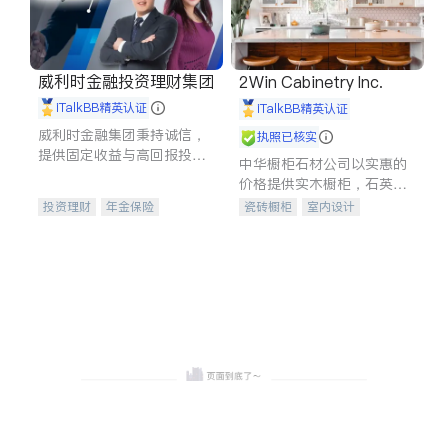
威利时金融投资理财集团
2Win Cabinetry Inc.
iTalkBB精英认证
iTalkBB精英认证
威利时金融集团秉持诚信，
执照已核实
提供固定收益与高回报投资
中华橱柜石材公司以实惠的
等服务。我们专注于投资、
价格提供实木橱柜，石英石
保险及传承规划等多元化组
台面，多种优质不锈钢水
投资理财
年金保险
瓷砖橱柜
室内设计
合，助力客户实现目标
槽、水龙头与抽油烟机。品
一站式财税规划
人寿保险
建筑设计
卫浴洁具
质厨房，家的选择。
投资理财
医疗保险
室内装修
养老保险
员工保险
长期护理医疗保险
伤残保险
个人保险