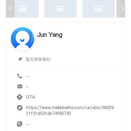
Jun Yang
暂无商家福利
-
-
GTA
https://www.italkbbelite.com/ca/ubiz/66029
21f31d531db74f66730
-