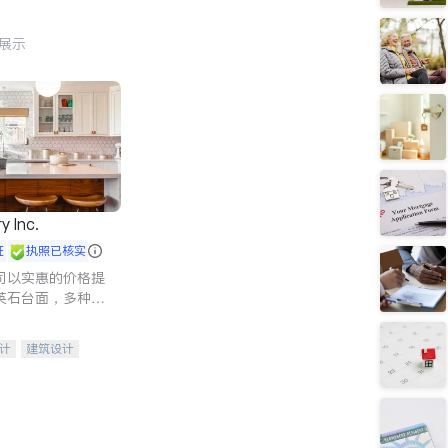
行展示
y Inc.
证
执照已核实
司以实惠的价格提
英石台面，多种优
水龙头与抽油烟
家的选择。
计
建筑设计
装修