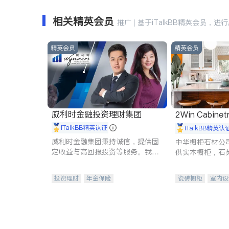
相关精英会员
推广 | 基于iTalkBB精英会员，进
精英会员
精英会员
威利时金融投资理财集团
2Win Cabinetr
iTalkBB精英认证
iTalkBB精英认
威利时金融集团秉持诚信，提供固
中华橱柜石材公
定收益与高回报投资等服务。我们
供实木橱柜，石
专注于投资、保险及传承规划等多
质不锈钢水槽、
元化组合，助力客户实现目标
机。品质厨房，
投资理财
年金保险
瓷砖橱柜
室内设
一站式财税规划
人寿保险
卫浴洁具
室内
投资理财
医疗保险
养老保险
员工保险
长期护理医疗保险
伤残保险
个人保险