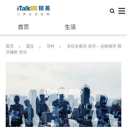
首页
生活
医生
律师
首页
医生
牙科
多伦多假牙 洗牙 – 全新假牙 假
牙维修 洗牙
保险理财
房地产租售
银行贷款
会计师
建筑装修