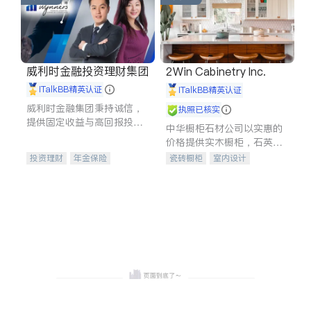
威利时金融投资理财集团
2Win Cabinetry Inc.
iTalkBB精英认证
iTalkBB精英认证
威利时金融集团秉持诚信，
执照已核实
提供固定收益与高回报投资
中华橱柜石材公司以实惠的
等服务。我们专注于投资、
价格提供实木橱柜，石英石
保险及传承规划等多元化组
台面，多种优质不锈钢水
投资理财
年金保险
瓷砖橱柜
室内设计
合，助力客户实现目标
槽、水龙头与抽油烟机。品
一站式财税规划
人寿保险
建筑设计
卫浴洁具
质厨房，家的选择。
投资理财
医疗保险
室内装修
养老保险
员工保险
长期护理医疗保险
伤残保险
个人保险