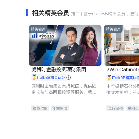
相关精英会员
推广 | 基于iTalkBB精英会员，进
精英会员
精英会员
威利时金融投资理财集团
2Win Cabinetr
iTalkBB精英认证
iTalkBB精英认
威利时金融集团秉持诚信，提供固
中华橱柜石材公
定收益与高回报投资等服务。我们
供实木橱柜，石
专注于投资、保险及传承规划等多
质不锈钢水槽、
元化组合，助力客户实现目标
机。品质厨房，
投资理财
年金保险
瓷砖橱柜
室内设
一站式财税规划
人寿保险
卫浴洁具
室内
投资理财
医疗保险
养老保险
员工保险
长期护理医疗保险
伤残保险
个人保险