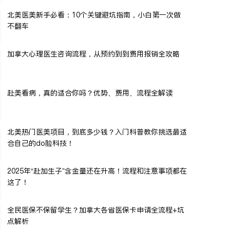
北美医美新手必看：10个关键避坑指南，小白第一次做
不翻车
加拿大心理医生咨询流程，从预约到到费用报销全攻略
赴美看病，真的适合你吗？优势、费用、流程全解读
北美热门医美项目，到底多少钱？入门科普教你挑选最适
合自己的do脸科技！
2025年“赴加生子”含金量还在升高！流程和注意事项都在
这了！
全民医保不保留学生？加拿大各省医保卡申请全流程+坑
点解析