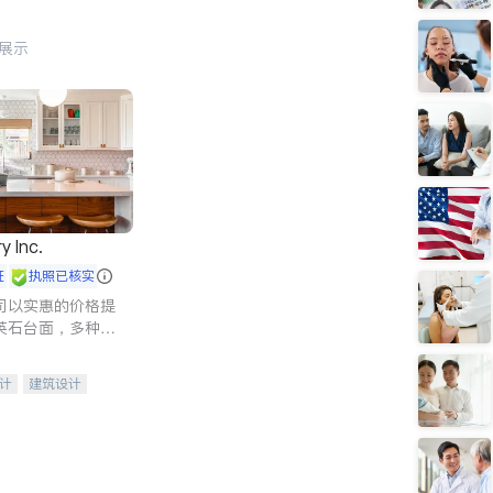
行展示
y Inc.
证
执照已核实
司以实惠的价格提
英石台面，多种优
水龙头与抽油烟
家的选择。
计
建筑设计
装修