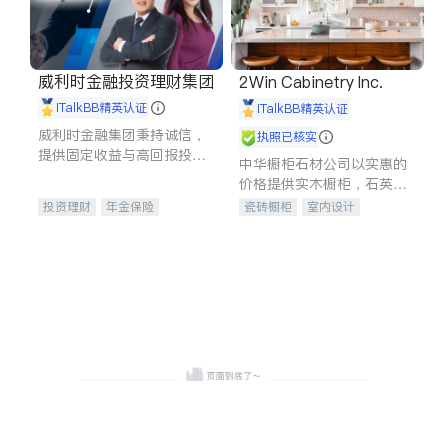
威利时金融投资理财集团
2Win Cabinetry Inc.
iTalkBB精英认证
iTalkBB精英认证
威利时金融集团秉持诚信，
执照已核实
提供固定收益与高回报投资
中华橱柜石材公司以实惠的
等服务。我们专注于投资、
价格提供实木橱柜，石英石
保险及传承规划等多元化组
台面，多种优质不锈钢水
投资理财
年金保险
瓷砖橱柜
室内设计
合，助力客户实现目标
槽、水龙头与抽油烟机。品
一站式财税规划
人寿保险
建筑设计
卫浴洁具
质厨房，家的选择。
投资理财
医疗保险
室内装修
养老保险
员工保险
长期护理医疗保险
伤残保险
个人保险