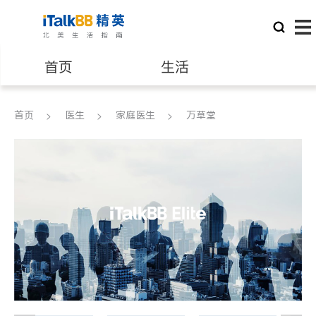
首页
生活
医生
律师
首页
医生
家庭医生
万草堂
保险理财
房地产租售
银行贷款
会计师
建筑装修