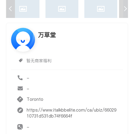
万草堂
暂无商家福利
-
-
Toronto
https://www.italkbbelite.com/ca/ubiz/66029
10731d531db74f6664f
-