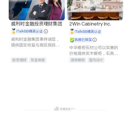
威利时金融投资理财集团
2Win Cabinetry Inc.
iTalkBB精英认证
iTalkBB精英认证
威利时金融集团秉持诚信，
执照已核实
提供固定收益与高回报投资
中华橱柜石材公司以实惠的
等服务。我们专注于投资、
价格提供实木橱柜，石英石
保险及传承规划等多元化组
台面，多种优质不锈钢水
投资理财
年金保险
瓷砖橱柜
室内设计
合，助力客户实现目标
槽、水龙头与抽油烟机。品
一站式财税规划
人寿保险
建筑设计
卫浴洁具
质厨房，家的选择。
投资理财
医疗保险
室内装修
养老保险
员工保险
长期护理医疗保险
伤残保险
个人保险