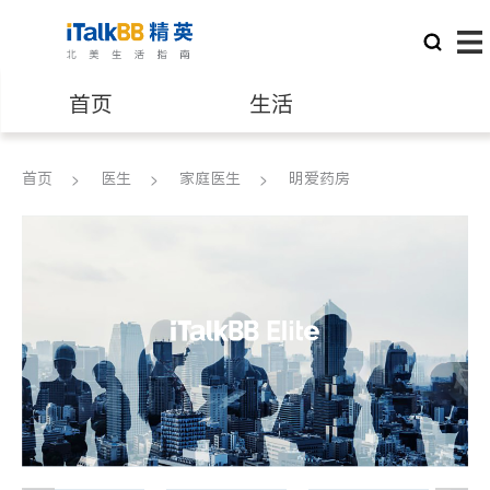
首页
生活
医生
律师
首页
医生
家庭医生
明爱药房
保险理财
房地产租售
银行贷款
会计师
建筑装修