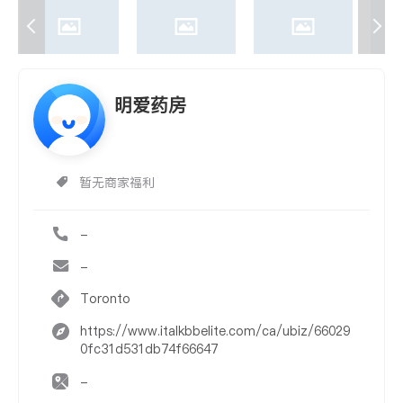
明爱药房
暂无商家福利
-
-
Toronto
https://www.italkbbelite.com/ca/ubiz/66029
0fc31d531db74f66647
-