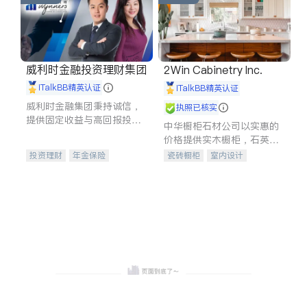
威利时金融投资理财集团
2Win Cabinetry Inc.
iTalkBB精英认证
iTalkBB精英认证
威利时金融集团秉持诚信，
执照已核实
提供固定收益与高回报投资
中华橱柜石材公司以实惠的
等服务。我们专注于投资、
价格提供实木橱柜，石英石
保险及传承规划等多元化组
台面，多种优质不锈钢水
投资理财
年金保险
瓷砖橱柜
室内设计
合，助力客户实现目标
槽、水龙头与抽油烟机。品
一站式财税规划
人寿保险
建筑设计
卫浴洁具
质厨房，家的选择。
投资理财
医疗保险
室内装修
养老保险
员工保险
长期护理医疗保险
伤残保险
个人保险