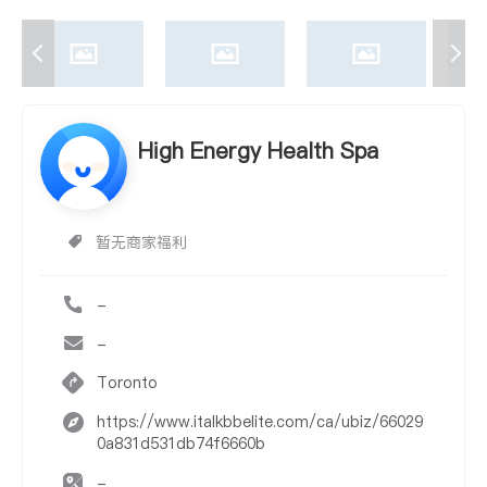
High Energy Health Spa
暂无商家福利
-
-
Toronto
https://www.italkbbelite.com/ca/ubiz/66029
0a831d531db74f6660b
-