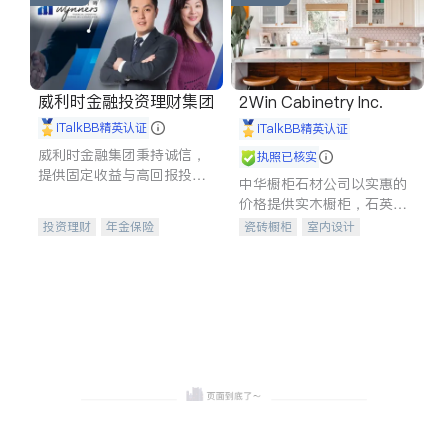
威利时金融投资理财集团
2Win Cabinetry Inc.
iTalkBB精英认证
iTalkBB精英认证
威利时金融集团秉持诚信，
执照已核实
提供固定收益与高回报投资
中华橱柜石材公司以实惠的
等服务。我们专注于投资、
价格提供实木橱柜，石英石
保险及传承规划等多元化组
台面，多种优质不锈钢水
投资理财
年金保险
瓷砖橱柜
室内设计
合，助力客户实现目标
槽、水龙头与抽油烟机。品
一站式财税规划
人寿保险
建筑设计
卫浴洁具
质厨房，家的选择。
投资理财
医疗保险
室内装修
养老保险
员工保险
长期护理医疗保险
伤残保险
个人保险