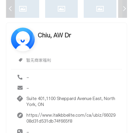
Chiu, AW Dr
暂无商家福利
-
-
Suite 401,1100 Sheppard Avenue East, North
York, ON
https://www.italkbbelite.com/ca/ubiz/66029
08d31d531db74f665f8
-