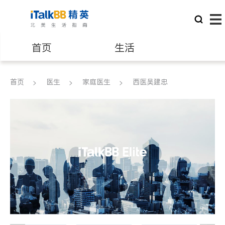
首页
生活
医生
律师
首页
医生
家庭医生
西医吴建忠
保险理财
房地产租售
银行贷款
会计师
建筑装修