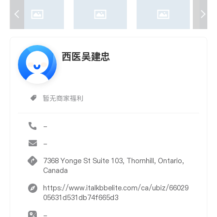
西医吴建忠
暂无商家福利
-
-
7368 Yonge St Suite 103, Thornhill, Ontario,
Canada
https://www.italkbbelite.com/ca/ubiz/66029
05631d531db74f665d3
-