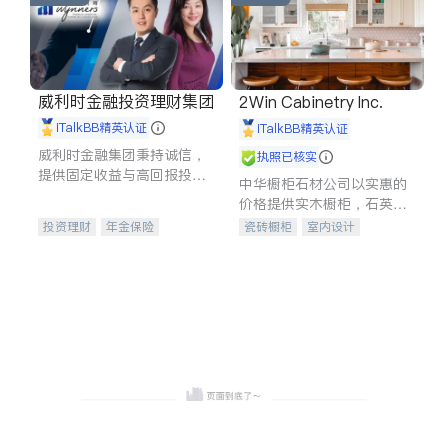
威利时金融投资理财集团
2Win Cabinetry Inc.
iTalkBB精英认证
iTalkBB精英认证
威利时金融集团秉持诚信，
执照已核实
提供固定收益与高回报投资
中华橱柜石材公司以实惠的
等服务。我们专注于投资、
价格提供实木橱柜，石英石
保险及传承规划等多元化组
台面，多种优质不锈钢水
投资理财
年金保险
瓷砖橱柜
室内设计
合，助力客户实现目标
槽、水龙头与抽油烟机。品
一站式财税规划
人寿保险
建筑设计
卫浴洁具
质厨房，家的选择。
投资理财
医疗保险
室内装修
养老保险
员工保险
长期护理医疗保险
伤残保险
个人保险