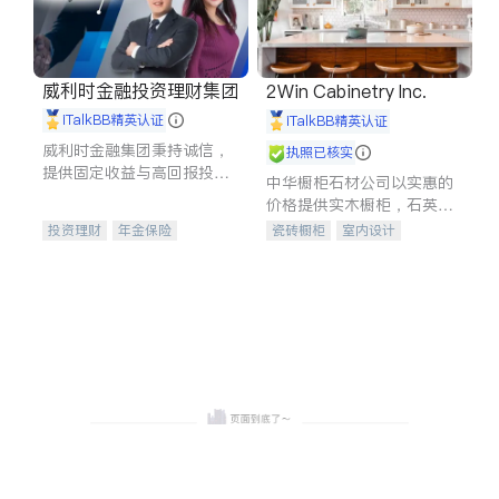
威利时金融投资理财集团
2Win Cabinetry Inc.
iTalkBB精英认证
iTalkBB精英认证
威利时金融集团秉持诚信，
执照已核实
提供固定收益与高回报投资
中华橱柜石材公司以实惠的
等服务。我们专注于投资、
价格提供实木橱柜，石英石
保险及传承规划等多元化组
台面，多种优质不锈钢水
投资理财
年金保险
瓷砖橱柜
室内设计
合，助力客户实现目标
槽、水龙头与抽油烟机。品
一站式财税规划
人寿保险
建筑设计
卫浴洁具
质厨房，家的选择。
投资理财
医疗保险
室内装修
养老保险
员工保险
长期护理医疗保险
伤残保险
个人保险