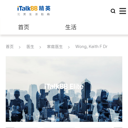
首页
生活
医生
律师
首页
医生
家庭医生
Wong, Keith F Dr
保险理财
房地产租售
银行贷款
会计师
建筑装修