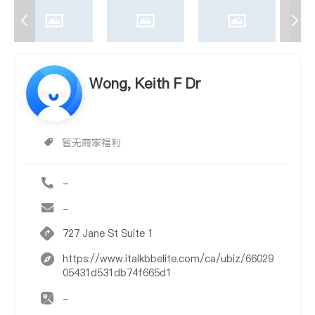
Wong, Keith F Dr
暂无商家福利
-
-
727 Jane St Suite 1
https://www.italkbbelite.com/ca/ubiz/66029
05431d531db74f665d1
-