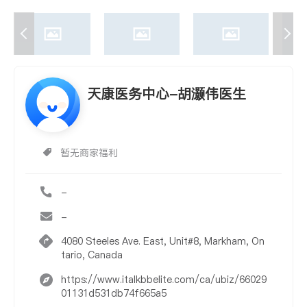
天康医务中心-胡灏伟医生
暂无商家福利
-
-
4080 Steeles Ave. East, Unit#8, Markham, On
tario, Canada
https://www.italkbbelite.com/ca/ubiz/66029
01131d531db74f665a5