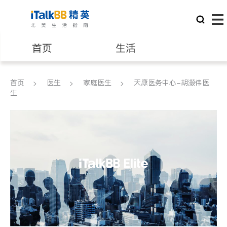
首页
生活
医生
律师
首页
医生
家庭医生
天康医务中心-胡灏伟医
生
保险理财
房地产租售
银行贷款
会计师
建筑装修