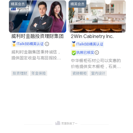
精英会员
精英会员
威利时金融投资理财集团
2Win Cabinetry Inc.
iTalkBB精英认证
iTalkBB精英认证
威利时金融集团秉持诚信，
执照已核实
提供固定收益与高回报投资
中华橱柜石材公司以实惠的
等服务。我们专注于投资、
价格提供实木橱柜，石英石
保险及传承规划等多元化组
台面，多种优质不锈钢水
投资理财
年金保险
瓷砖橱柜
室内设计
合，助力客户实现目标
槽、水龙头与抽油烟机。品
一站式财税规划
人寿保险
建筑设计
卫浴洁具
质厨房，家的选择。
投资理财
医疗保险
室内装修
养老保险
员工保险
长期护理医疗保险
伤残保险
个人保险