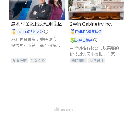
威利时金融投资理财集团
2Win Cabinetry Inc.
iTalkBB精英认证
iTalkBB精英认证
威利时金融集团秉持诚信，
执照已核实
提供固定收益与高回报投资
中华橱柜石材公司以实惠的
等服务。我们专注于投资、
价格提供实木橱柜，石英石
保险及传承规划等多元化组
台面，多种优质不锈钢水
投资理财
年金保险
瓷砖橱柜
室内设计
合，助力客户实现目标
槽、水龙头与抽油烟机。品
一站式财税规划
人寿保险
建筑设计
卫浴洁具
质厨房，家的选择。
投资理财
医疗保险
室内装修
养老保险
员工保险
长期护理医疗保险
伤残保险
个人保险