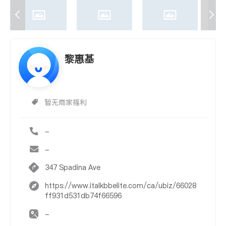
黎惠基
暂无商家福利
-
-
347 Spadina Ave
https://www.italkbbelite.com/ca/ubiz/66028
ff931d531db74f66596
-