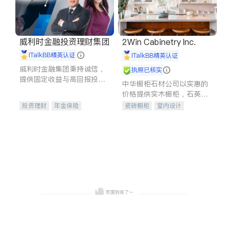
威利时金融投资理财集团
2Win Cabinetry Inc.
iTalkBB精英认证
iTalkBB精英认证
威利时金融集团秉持诚信，
执照已核实
提供固定收益与高回报投资
中华橱柜石材公司以实惠的
等服务。我们专注于投资、
价格提供实木橱柜，石英石
保险及传承规划等多元化组
台面，多种优质不锈钢水
投资理财
年金保险
瓷砖橱柜
室内设计
合，助力客户实现目标
槽、水龙头与抽油烟机。品
一站式财税规划
人寿保险
建筑设计
卫浴洁具
质厨房，家的选择。
投资理财
医疗保险
室内装修
养老保险
员工保险
长期护理医疗保险
伤残保险
个人保险