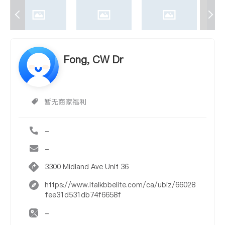
Fong, CW Dr
暂无商家福利
-
-
3300 Midland Ave Unit 36
https://www.italkbbelite.com/ca/ubiz/66028
fee31d531db74f6658f
-