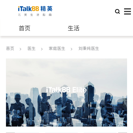
首页
生活
医生
律师
首页
医生
家庭医生
刘秉纯医生
保险理财
房地产租售
银行贷款
会计师
建筑装修