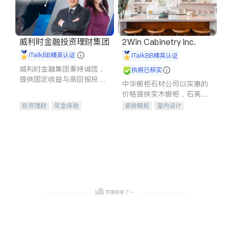
威利时金融投资理财集团
2Win Cabinetry Inc.
iTalkBB精英认证
iTalkBB精英认证
威利时金融集团秉持诚信，
执照已核实
提供固定收益与高回报投资
中华橱柜石材公司以实惠的
等服务。我们专注于投资、
价格提供实木橱柜，石英石
保险及传承规划等多元化组
台面，多种优质不锈钢水
投资理财
年金保险
瓷砖橱柜
室内设计
合，助力客户实现目标
槽、水龙头与抽油烟机。品
一站式财税规划
人寿保险
建筑设计
卫浴洁具
质厨房，家的选择。
投资理财
医疗保险
室内装修
养老保险
员工保险
长期护理医疗保险
伤残保险
个人保险