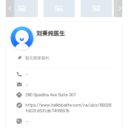
刘秉纯医生
暂无商家福利
-
-
280 Spadina Ave Suite 307
https://www.italkbbelite.com/ca/ubiz/66028
fd031d531db74f6657b
-