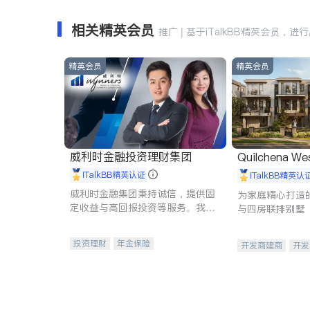
相关精英会员
推广 | 基于iTalkBB精英会员，进
精英会员
精英会员
威利时金融投资理财集团
Quilchena We
iTalkBB精英认证
iTalkBB精英认
威利时金融集团秉持诚信，提供固
为家庭精心打造的
定收益与高回报投资等服务。我们
与四房联排别墅
专注于投资、保险及传承规划等多
元化组合，助力客户实现目标
投资理财
年金保险
开发商建商
开发
一站式财税规划
人寿保险
投资理财
医疗保险
养老保险
员工保险
长期护理医疗保险
伤残保险
个人保险