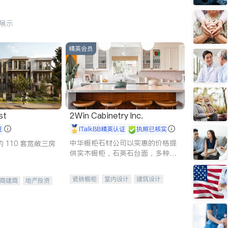
行展示
精英会员
st
2Win Cabinetry Inc.
证
iTalkBB精英认证
执照已核实
中华橱柜石材公司以实惠的价格提
 110 套宽敞三房
供实木橱柜，石英石台面，多种优
质不锈钢水槽、水龙头与抽油烟
机。品质厨房，家的选择。
瓷砖橱柜
室内设计
建筑设计
商建商
地产投资
卫浴洁具
室内装修