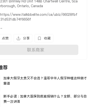
2301 Brimley Rd Unit 148B Chartwell Centre, Sca
rborough, Ontario, Canada
https://www.italkbbelite.com/ca/ubiz/66028fbf
31d531db74f6656f
-
点赞
分享
收藏
联系商家
推荐
加拿大假牙太贵又不会选？温哥华华人假牙种植这样做才
靠谱
新手必读：加拿大医保到底能报销什么？全额、部分与自
费一次讲清