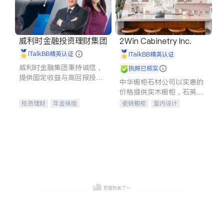
威利时金融投资理财集团
2Win Cabinetry Inc.
iTalkBB精英认证
iTalkBB精英认证
威利时金融集团秉持诚信，
执照已核实
提供固定收益与高回报投资
中华橱柜石材公司以实惠的
等服务。我们专注于投资、
价格提供实木橱柜，石英石
保险及传承规划等多元化组
台面，多种优质不锈钢水
投资理财
年金保险
瓷砖橱柜
室内设计
合，助力客户实现目标
槽、水龙头与抽油烟机。品
一站式财税规划
人寿保险
建筑设计
卫浴洁具
质厨房，家的选择。
投资理财
医疗保险
室内装修
养老保险
员工保险
长期护理医疗保险
伤残保险
个人保险