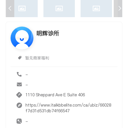
明辉诊所
暂无商家福利
-
-
1110 Sheppard Ave E Suite 406
https://www.italkbbelite.com/ca/ubiz/66028
f7d31d531db74f66547
-