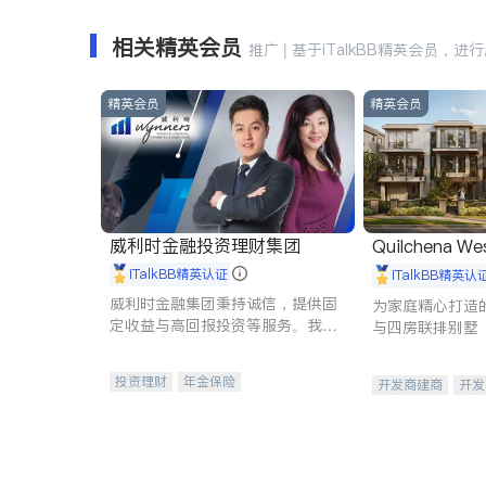
相关精英会员
推广 | 基于iTalkBB精英会员，进
精英会员
精英会员
威利时金融投资理财集团
Quilchena We
iTalkBB精英认证
iTalkBB精英认
威利时金融集团秉持诚信，提供固
为家庭精心打造的
定收益与高回报投资等服务。我们
与四房联排别墅
专注于投资、保险及传承规划等多
元化组合，助力客户实现目标
投资理财
年金保险
开发商建商
开发
一站式财税规划
人寿保险
投资理财
医疗保险
养老保险
员工保险
长期护理医疗保险
伤残保险
个人保险