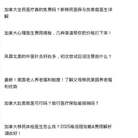
加拿大全民医疗真的免费吗？新移民医保与找家庭医生详
解
加拿大心理医生费用揭秘，几种渠道帮你把价格打下来！
风靡北美的中医针灸好处多，初次尝试应该注意些什么？
最新！美国老人养老福利制度！了解父母移民美国养老福
利优势
加拿大赴美就医可行吗？旅行医疗保险能报销吗？
加拿大移民体检医生怎么找？2025版流程攻略&费用解析
请收好！