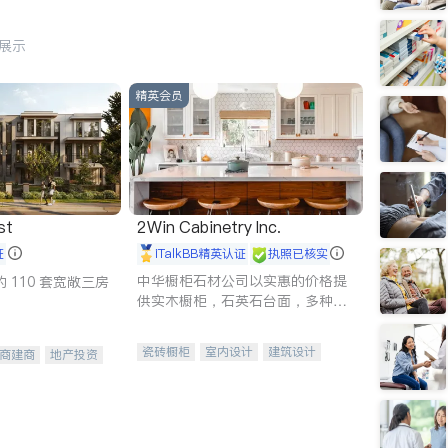
行展示
精英会员
st
2Win Cabinetry Inc.
证
iTalkBB精英认证
执照已核实
中华橱柜石材公司以实惠的价格提
 110 套宽敞三房
供实木橱柜，石英石台面，多种优
质不锈钢水槽、水龙头与抽油烟
机。品质厨房，家的选择。
瓷砖橱柜
室内设计
建筑设计
商建商
地产投资
卫浴洁具
室内装修