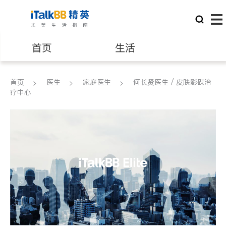
首页
生活
医生
律师
首页
医生
家庭医生
何长贤医生 / 皮肤影碟治
疗中心
保险理财
房地产租售
银行贷款
会计师
建筑装修