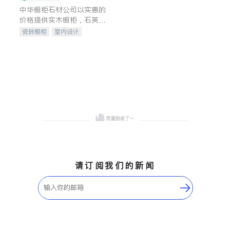
中华橱柜石材公司以实惠的
价格提供实木橱柜，石英石
台面，多种优质不锈钢水
瓷砖橱柜
室内设计
槽、水龙头与抽油烟机。品
建筑设计
卫浴洁具
质厨房，家的选择。
室内装修
请订阅我们的新闻