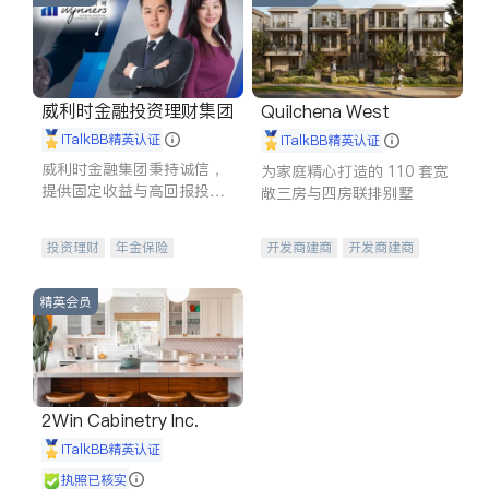
威利时金融投资理财集团
Quilchena West
iTalkBB精英认证
iTalkBB精英认证
威利时金融集团秉持诚信，
为家庭精心打造的 110 套宽
提供固定收益与高回报投资
敞三房与四房联排别墅
等服务。我们专注于投资、
保险及传承规划等多元化组
投资理财
年金保险
开发商建商
开发商建商
合，助力客户实现目标
一站式财税规划
人寿保险
地产投资
投资理财
医疗保险
精英会员
养老保险
员工保险
长期护理医疗保险
伤残保险
个人保险
2Win Cabinetry Inc.
iTalkBB精英认证
执照已核实