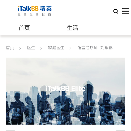
首页
生活
医生
律师
首页
医生
家庭医生
语言治疗师-刘永锦
保险理财
房地产租售
银行贷款
会计师
建筑装修