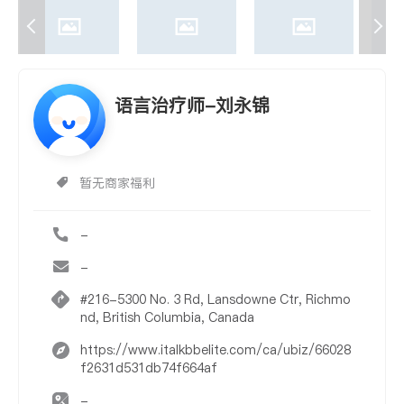
语言治疗师-刘永锦
暂无商家福利
-
-
#216-5300 No. 3 Rd, Lansdowne Ctr, Richmo
nd, British Columbia, Canada
https://www.italkbbelite.com/ca/ubiz/66028
f2631d531db74f664af
-