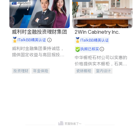
威利时金融投资理财集团
2Win Cabinetry Inc.
iTalkBB精英认证
iTalkBB精英认证
威利时金融集团秉持诚信，
执照已核实
提供固定收益与高回报投资
中华橱柜石材公司以实惠的
等服务。我们专注于投资、
价格提供实木橱柜，石英石
保险及传承规划等多元化组
台面，多种优质不锈钢水
投资理财
年金保险
瓷砖橱柜
室内设计
合，助力客户实现目标
槽、水龙头与抽油烟机。品
一站式财税规划
人寿保险
建筑设计
卫浴洁具
质厨房，家的选择。
投资理财
医疗保险
室内装修
养老保险
员工保险
长期护理医疗保险
伤残保险
个人保险