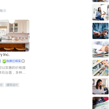
行展示
y Inc.
证
执照已核实
司以实惠的价格提
英石台面，多种优
水龙头与抽油烟
家的选择。
计
建筑设计
装修