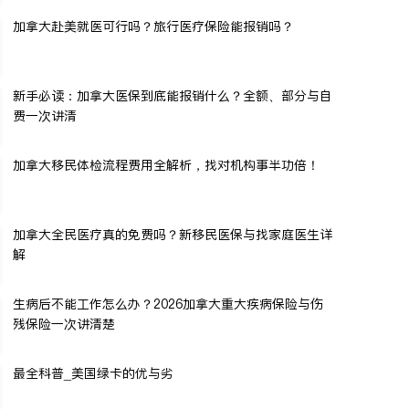
加拿大赴美就医可行吗？旅行医疗保险能报销吗？
新手必读：加拿大医保到底能报销什么？全额、部分与自
费一次讲清
加拿大移民体检流程费用全解析，找对机构事半功倍！
加拿大全民医疗真的免费吗？新移民医保与找家庭医生详
解
生病后不能工作怎么办？2026加拿大重大疾病保险与伤
残保险一次讲清楚
最全科普_美国绿卡的优与劣