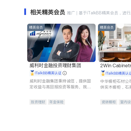
相关精英会员
推广 | 基于iTalkBB精英会员，进
精英会员
精英会员
威利时金融投资理财集团
2Win Cabinetr
iTalkBB精英认证
iTalkBB精英认
威利时金融集团秉持诚信，提供固
中华橱柜石材公
定收益与高回报投资等服务。我们
供实木橱柜，石
专注于投资、保险及传承规划等多
质不锈钢水槽、
元化组合，助力客户实现目标
机。品质厨房，
投资理财
年金保险
瓷砖橱柜
室内设
一站式财税规划
人寿保险
卫浴洁具
室内
投资理财
医疗保险
养老保险
员工保险
长期护理医疗保险
伤残保险
个人保险