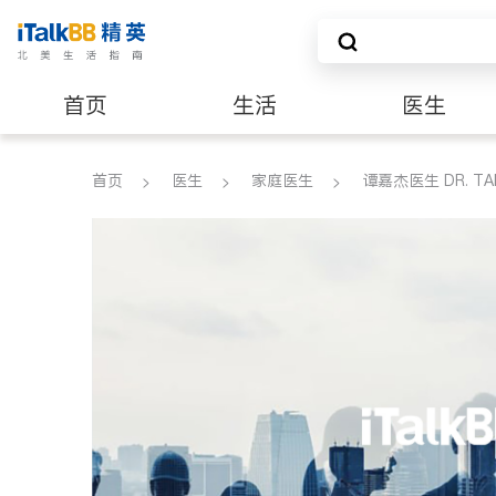
首页
生活
医生
建筑装修
首页
医生
家庭医生
谭嘉杰医生 DR. TAM 