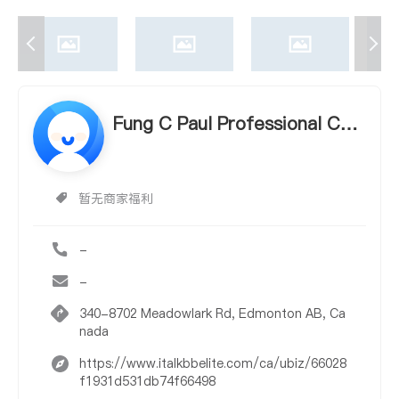
Fung C Paul Professional Cor
poration
暂无商家福利
-
-
340-8702 Meadowlark Rd, Edmonton AB, Ca
nada
https://www.italkbbelite.com/ca/ubiz/66028
f1931d531db74f66498