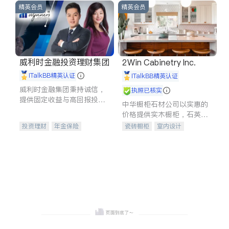
精英会员
精英会员
威利时金融投资理财集团
2Win Cabinetry Inc.
iTalkBB精英认证
iTalkBB精英认证
威利时金融集团秉持诚信，
执照已核实
提供固定收益与高回报投资
中华橱柜石材公司以实惠的
等服务。我们专注于投资、
价格提供实木橱柜，石英石
保险及传承规划等多元化组
台面，多种优质不锈钢水
投资理财
年金保险
瓷砖橱柜
室内设计
合，助力客户实现目标
槽、水龙头与抽油烟机。品
一站式财税规划
人寿保险
建筑设计
卫浴洁具
质厨房，家的选择。
投资理财
医疗保险
室内装修
养老保险
员工保险
长期护理医疗保险
伤残保险
个人保险