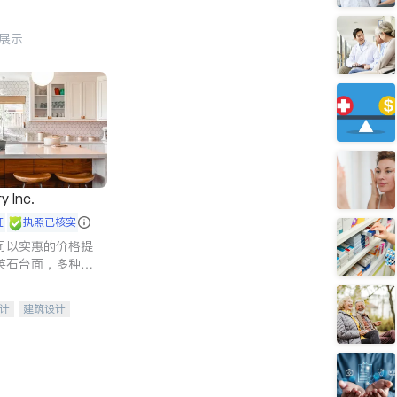
行展示
y Inc.
证
执照已核实
司以实惠的价格提
英石台面，多种优
水龙头与抽油烟
家的选择。
计
建筑设计
装修