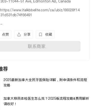
303-11044-51 Ave, Edmonton AB, Canada
https://www.italkbbelite.com/ca/ubiz/66028f14
31d531db74f66491
-
点赞
分享
收藏
联系商家
推荐
2025最新加拿大全民牙医保险详解，附申请条件和流程
攻略
加拿大移民体检医生怎么找？2025版流程攻略&费用解析
请收好！