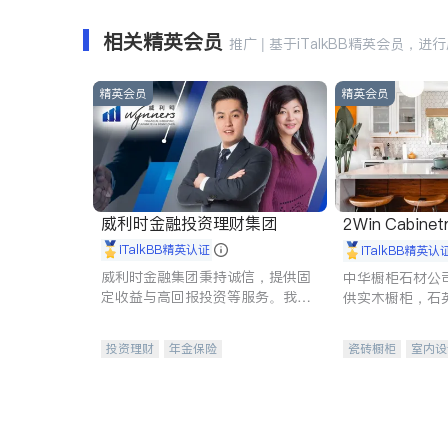
相关精英会员
推广 | 基于iTalkBB精英会员，进
精英会员
精英会员
威利时金融投资理财集团
2Win Cabinetr
iTalkBB精英认证
iTalkBB精英认
威利时金融集团秉持诚信，提供固
中华橱柜石材公
定收益与高回报投资等服务。我们
供实木橱柜，石
专注于投资、保险及传承规划等多
质不锈钢水槽、
元化组合，助力客户实现目标
机。品质厨房，
投资理财
年金保险
瓷砖橱柜
室内设
一站式财税规划
人寿保险
卫浴洁具
室内
投资理财
医疗保险
养老保险
员工保险
长期护理医疗保险
伤残保险
个人保险