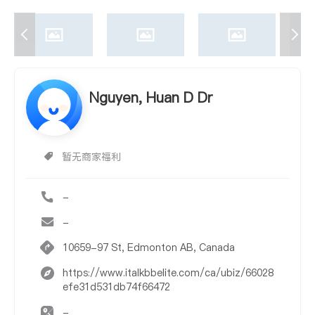
Nguyen, Huan D Dr
暂无商家福利
-
-
10659-97 St, Edmonton AB, Canada
https://www.italkbbelite.com/ca/ubiz/66028
efe31d531db74f66472
-