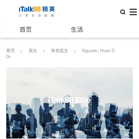
首页
生活
医生
律师
首页
医生
家庭医生
Nguyen, Huan D
Dr
保险理财
房地产租售
银行贷款
会计师
建筑装修