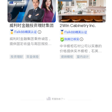
威利时金融投资理财集团
2Win Cabinetry Inc.
iTalkBB精英认证
iTalkBB精英认证
威利时金融集团秉持诚信，
执照已核实
提供固定收益与高回报投资
中华橱柜石材公司以实惠的
等服务。我们专注于投资、
价格提供实木橱柜，石英石
保险及传承规划等多元化组
台面，多种优质不锈钢水
投资理财
年金保险
瓷砖橱柜
室内设计
合，助力客户实现目标
槽、水龙头与抽油烟机。品
一站式财税规划
人寿保险
建筑设计
卫浴洁具
质厨房，家的选择。
投资理财
医疗保险
室内装修
养老保险
员工保险
长期护理医疗保险
伤残保险
个人保险