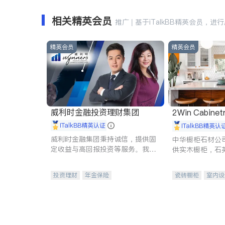
相关精英会员
推广 | 基于iTalkBB精英会员，进
精英会员
精英会员
威利时金融投资理财集团
2Win Cabinetr
iTalkBB精英认证
iTalkBB精英认
威利时金融集团秉持诚信，提供固
中华橱柜石材公
定收益与高回报投资等服务。我们
供实木橱柜，石
专注于投资、保险及传承规划等多
质不锈钢水槽、
元化组合，助力客户实现目标
机。品质厨房，
投资理财
年金保险
瓷砖橱柜
室内设
一站式财税规划
人寿保险
卫浴洁具
室内
投资理财
医疗保险
养老保险
员工保险
长期护理医疗保险
伤残保险
个人保险