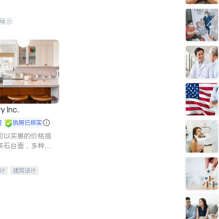
行展示
y Inc.
证
执照已核实
司以实惠的价格提
英石台面，多种优
水龙头与抽油烟
家的选择。
计
建筑设计
装修