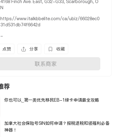
4168 Finch Ave. East, G32-G33, Scarborough, O
N
https://www.italkbbelite.com/ca/ubiz/66028ec0
31d531db74f6642d
-
点赞
分享
收藏
联系商家
推荐
你也可以_第一类优先移民EB-1绿卡申请最全攻略
加拿大社会保险号SIN如何申请？报税退税和领福利必备
神器！