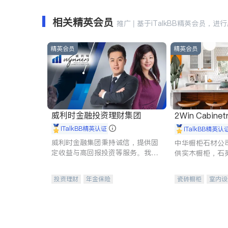
相关精英会员
推广 | 基于iTalkBB精英会员，进
精英会员
精英会员
威利时金融投资理财集团
2Win Cabinetr
iTalkBB精英认证
iTalkBB精英认
威利时金融集团秉持诚信，提供固
中华橱柜石材公
定收益与高回报投资等服务。我们
供实木橱柜，石
专注于投资、保险及传承规划等多
质不锈钢水槽、
元化组合，助力客户实现目标
机。品质厨房，
投资理财
年金保险
瓷砖橱柜
室内设
一站式财税规划
人寿保险
卫浴洁具
室内
投资理财
医疗保险
养老保险
员工保险
长期护理医疗保险
伤残保险
个人保险