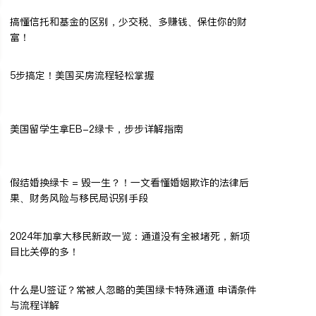
搞懂信托和基金的区别，少交税、多赚钱、保住你的财
富！
5步搞定！美国买房流程轻松掌握
美国留学生拿EB-2绿卡，步步详解指南
假结婚换绿卡 = 毁一生？！一文看懂婚姻欺诈的法律后
果、财务风险与移民局识别手段
2024年加拿大移民新政一览：通道没有全被堵死，新项
目比关停的多！
什么是U签证？常被人忽略的美国绿卡特殊通道 申请条件
与流程详解