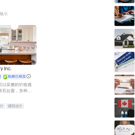
行展示
y Inc.
证
执照已核实
司以实惠的价格提
英石台面，多种优
水龙头与抽油烟
家的选择。
计
建筑设计
装修