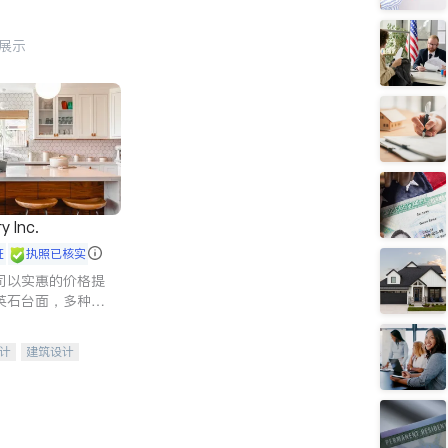
行展示
y Inc.
证
执照已核实
司以实惠的价格提
英石台面，多种优
水龙头与抽油烟
家的选择。
计
建筑设计
装修