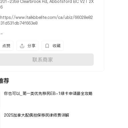
201-2359 Clearbrook Rd, Abbotsford BC V2T 2X
6
https://www.italkbbelite.com/ca/ubiz/66028e82
31d531db74f663e8
-
点赞
分享
收藏
联系商家
推荐
你也可以_第一类优先移民EB-1绿卡申请最全攻略
2025加拿大配偶担保移民律师费详解