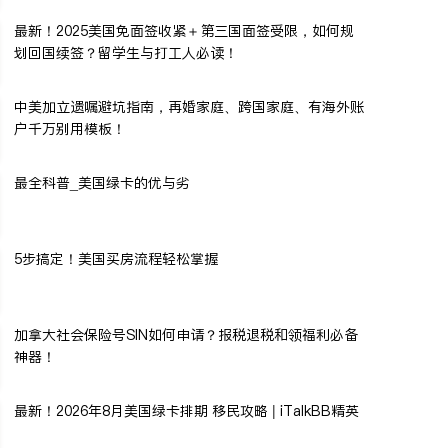
最新！2025美国免面签收紧＋第三国面签受限，如何规
划回国续签？留学生与打工人必读！
中美加立遗嘱避坑指南，再婚家庭、跨国家庭、有海外账
户千万别用模板！
最全科普_美国绿卡的优与劣
5步搞定！美国买房流程轻松掌握
加拿大社会保险号SIN如何申请？报税退税和领福利必备
神器！
最新！2026年8月美国绿卡排期 移民攻略 | iTalkBB精英