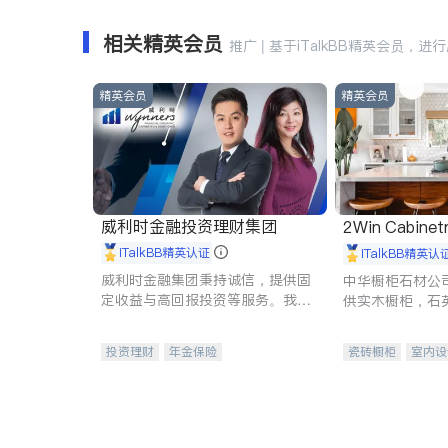
相关精英会员
推广 | 基于iTalkBB精英会员，进
精英会员
精英会员
威利时金融投资理财集团
2Win Cabinetr
iTalkBB精英认证
iTalkBB精英认
威利时金融集团秉持诚信，提供固
中华橱柜石材公
定收益与高回报投资等服务。我们
供实木橱柜，石
专注于投资、保险及传承规划等多
质不锈钢水槽、
元化组合，助力客户实现目标
机。品质厨房，
投资理财
年金保险
瓷砖橱柜
室内设
一站式财税规划
人寿保险
卫浴洁具
室内
投资理财
医疗保险
养老保险
员工保险
长期护理医疗保险
伤残保险
个人保险