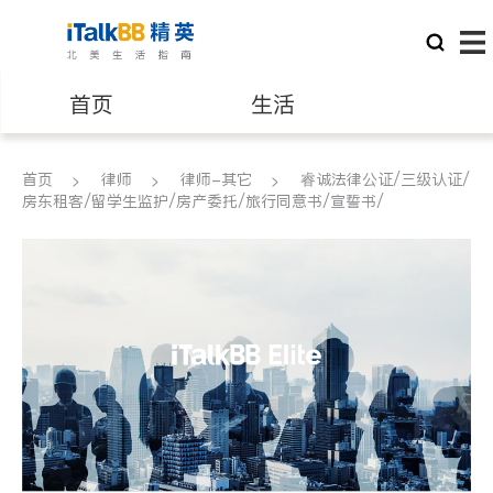
首页
生活
医生
律师
首页
律师
律师-其它
睿诚法律公证/三级认证/
房东租客/留学生监护/房产委托/旅行同意书/宣誓书/
保险理财
房地产租售
银行贷款
会计师
建筑装修