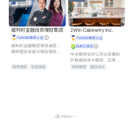
威利时金融投资理财集团
2Win Cabinetry Inc.
iTalkBB精英认证
iTalkBB精英认证
威利时金融集团秉持诚信，
执照已核实
提供固定收益与高回报投资
中华橱柜石材公司以实惠的
等服务。我们专注于投资、
价格提供实木橱柜，石英石
保险及传承规划等多元化组
台面，多种优质不锈钢水
投资理财
年金保险
瓷砖橱柜
室内设计
合，助力客户实现目标
槽、水龙头与抽油烟机。品
一站式财税规划
人寿保险
建筑设计
卫浴洁具
质厨房，家的选择。
投资理财
医疗保险
室内装修
养老保险
员工保险
长期护理医疗保险
伤残保险
个人保险