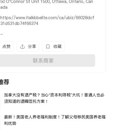
50 O'Connor St Unit 1500, Ottawa, Ontario, Can
ada
https://www.italkbbelite.com/ca/ubiz/66028dcf
31d531db74f66374
-
点赞
分享
收藏
联系商家
推荐
加拿大没有遗产税？当心“资本利得税”大坑！普通人也必
须知道的遗嘱信托方案！
最新！美国老人养老福利制度！了解父母移民美国养老福
利优势