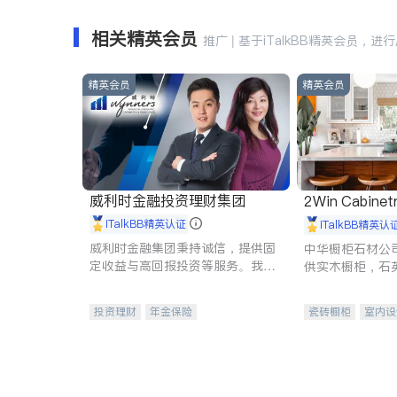
相关精英会员
推广 | 基于iTalkBB精英会员，进
精英会员
精英会员
威利时金融投资理财集团
2Win Cabinetr
iTalkBB精英认证
iTalkBB精英认
威利时金融集团秉持诚信，提供固
中华橱柜石材公
定收益与高回报投资等服务。我们
供实木橱柜，石
专注于投资、保险及传承规划等多
质不锈钢水槽、
元化组合，助力客户实现目标
机。品质厨房，
投资理财
年金保险
瓷砖橱柜
室内设
一站式财税规划
人寿保险
卫浴洁具
室内
投资理财
医疗保险
养老保险
员工保险
长期护理医疗保险
伤残保险
个人保险