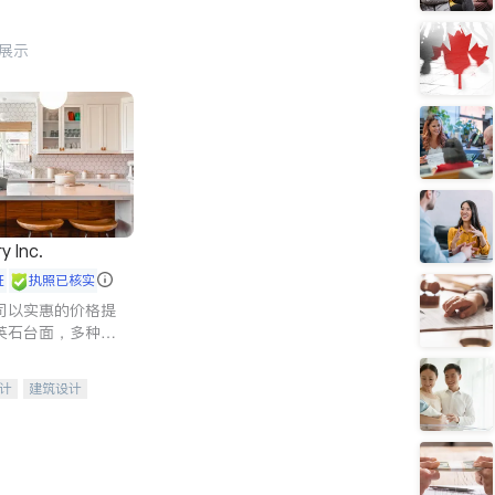
行展示
y Inc.
证
执照已核实
司以实惠的价格提
英石台面，多种优
水龙头与抽油烟
家的选择。
计
建筑设计
装修