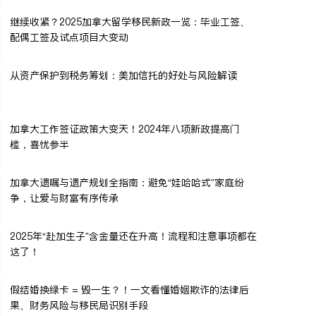
继续收紧？2025加拿大留学移民新政一览：毕业工签、
配偶工签及试点项目大变动
从资产保护到税务筹划：美加信托的好处与风险解读
加拿大工作签证政策大变天！2024年八项新政提高门
槛，喜忧参半
加拿大遗嘱与遗产规划全指南：避免“娃哈哈式”家庭纷
争，让爱与财富有序传承
2025年“赴加生子”含金量还在升高！流程和注意事项都在
这了！
假结婚换绿卡 = 毁一生？！一文看懂婚姻欺诈的法律后
果、财务风险与移民局识别手段