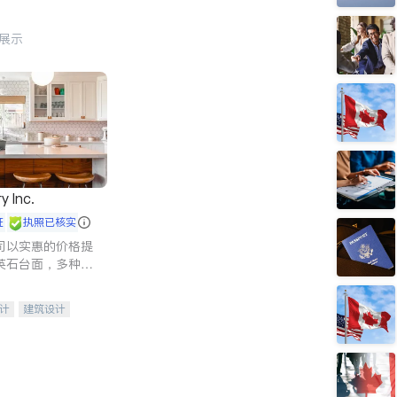
行展示
y Inc.
证
执照已核实
司以实惠的价格提
英石台面，多种优
水龙头与抽油烟
家的选择。
计
建筑设计
装修