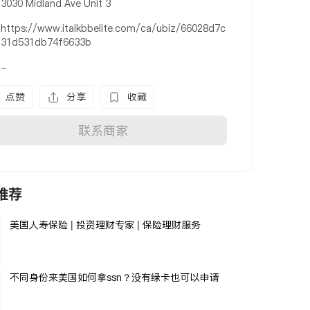
3030 Midland Ave Unit 3
https://www.italkbbelite.com/ca/ubiz/66028d7c
31d531db74f6633b
-
点赞
分享
收藏
联系商家
推荐
美国人寿保险 | 投资理财专家 | 保险理财服务
不同身份来美国如何拿ssn？没有绿卡也可以申请