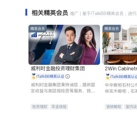
相关精英会员
推广 | 基于iTalkBB精英会员，进
精英会员
精英会员
威利时金融投资理财集团
2Win Cabinetr
iTalkBB精英认证
iTalkBB精英认
威利时金融集团秉持诚信，提供固
中华橱柜石材公
定收益与高回报投资等服务。我们
供实木橱柜，石
专注于投资、保险及传承规划等多
质不锈钢水槽、
元化组合，助力客户实现目标
机。品质厨房，
投资理财
年金保险
瓷砖橱柜
室内设
一站式财税规划
人寿保险
卫浴洁具
室内
投资理财
医疗保险
养老保险
员工保险
长期护理医疗保险
伤残保险
个人保险