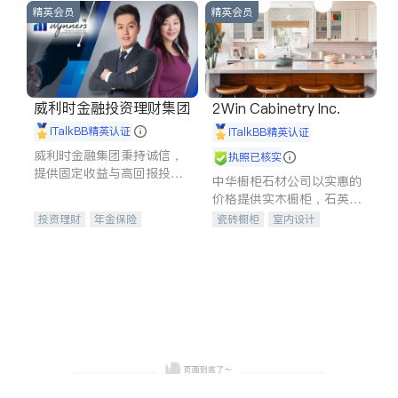
精英会员
精英会员
威利时金融投资理财集团
2Win Cabinetry Inc.
iTalkBB精英认证
iTalkBB精英认证
威利时金融集团秉持诚信，
执照已核实
提供固定收益与高回报投资
中华橱柜石材公司以实惠的
等服务。我们专注于投资、
价格提供实木橱柜，石英石
保险及传承规划等多元化组
台面，多种优质不锈钢水
投资理财
年金保险
瓷砖橱柜
室内设计
合，助力客户实现目标
槽、水龙头与抽油烟机。品
一站式财税规划
人寿保险
建筑设计
卫浴洁具
质厨房，家的选择。
投资理财
医疗保险
室内装修
养老保险
员工保险
长期护理医疗保险
伤残保险
个人保险