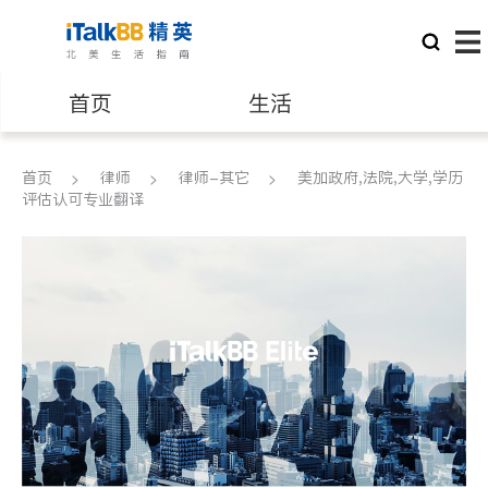
首页
生活
医生
律师
首页
律师
律师-其它
美加政府,法院,大学,学历
评估认可专业翻译
保险理财
房地产租售
银行贷款
会计师
建筑装修