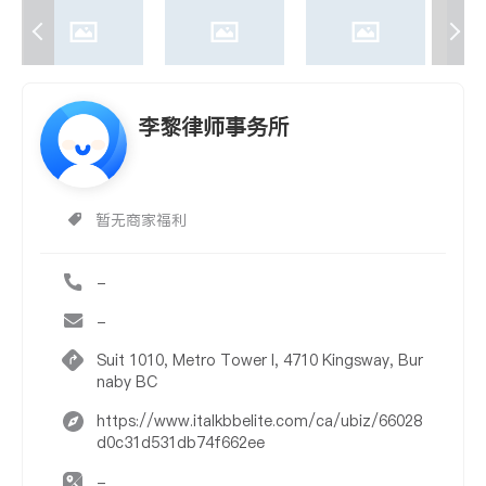
李黎律师事务所
暂无商家福利
-
-
Suit 1010, Metro Tower I, 4710 Kingsway, Bur
naby BC
https://www.italkbbelite.com/ca/ubiz/66028
d0c31d531db74f662ee
-