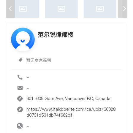
范尔锐律师楼
暂无商家福利
-
-
601-609 Gore Ave, Vancouver BC, Canada
https://www.italkbbelite.com/ca/ubiz/66028
d0731d531db74f662df
-