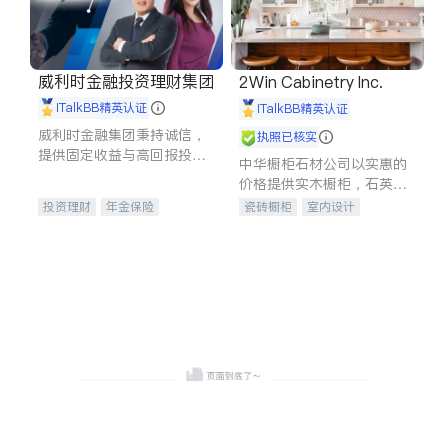
威利时金融投资理财集团
2Win Cabinetry Inc.
iTalkBB精英认证
iTalkBB精英认证
威利时金融集团秉持诚信，
执照已核实
提供固定收益与高回报投资
中华橱柜石材公司以实惠的
等服务。我们专注于投资、
价格提供实木橱柜，石英石
保险及传承规划等多元化组
台面，多种优质不锈钢水
投资理财
年金保险
瓷砖橱柜
室内设计
合，助力客户实现目标
槽、水龙头与抽油烟机。品
一站式财税规划
人寿保险
建筑设计
卫浴洁具
质厨房，家的选择。
投资理财
医疗保险
室内装修
养老保险
员工保险
长期护理医疗保险
伤残保险
个人保险