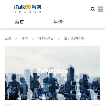
首页
生活
医生
律师
首页
律师
律师-其它
范尔锐律师楼
保险理财
房地产租售
银行贷款
会计师
建筑装修