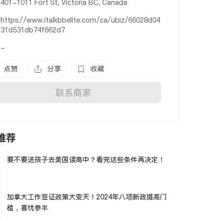
401-1011 Fort St, Victoria BC, Canada
https://www.italkbbelite.com/ca/ubiz/66028d04
31d531db74f662d7
-
点赞
分享
收藏
联系商家
推荐
要不要送孩子去美国读高中？看完这些条件再决定！
加拿大工作签证政策大变天！2024年八项新政提高门
槛，喜忧参半