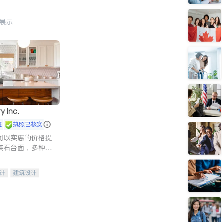
行展示
y Inc.
证
执照已核实
司以实惠的价格提
英石台面，多种优
水龙头与抽油烟
家的选择。
计
建筑设计
装修