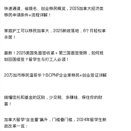
快速通道、省提名、创业移民概览，2025加拿大经济类
移民申请条件+流程详解！
家庭护工可以移民加拿大，2025新政落地，6个月轻松拿
永居！
最新！2025美国免面签收紧＋第三国面签受限，如何规
划回国续签？留学生与打工人必读！
20万加币移民温哥华？BCPNP企业家移民+创业签证详解
搞懂信托和基金的区别，少交税、多赚钱、保住你的财
富！
加拿大留学“含金量”飙升，门槛叠门槛，2024年留学生新
政改革一览：