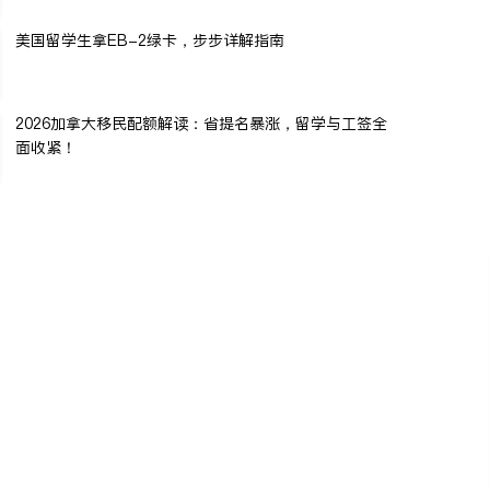
美国留学生拿EB-2绿卡，步步详解指南
2026加拿大移民配额解读：省提名暴涨，留学与工签全
面收紧！