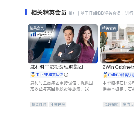
相关精英会员
推广 | 基于iTalkBB精英会员，进
精英会员
精英会员
威利时金融投资理财集团
2Win Cabinetr
iTalkBB精英认证
iTalkBB精英认
威利时金融集团秉持诚信，提供固
中华橱柜石材公
定收益与高回报投资等服务。我们
供实木橱柜，石
专注于投资、保险及传承规划等多
质不锈钢水槽、
元化组合，助力客户实现目标
机。品质厨房，
投资理财
年金保险
瓷砖橱柜
室内设
一站式财税规划
人寿保险
卫浴洁具
室内
投资理财
医疗保险
养老保险
员工保险
长期护理医疗保险
伤残保险
个人保险