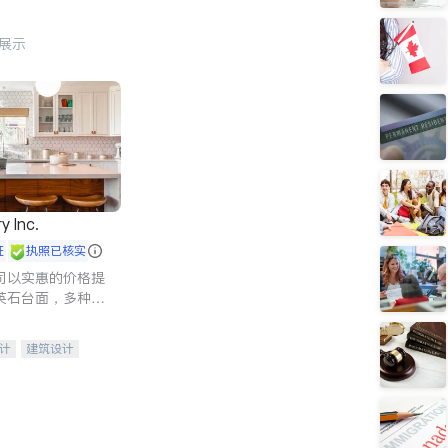
行展示
y Inc.
证
执照已核实
司以实惠的价格提
英石台面，多种优
水龙头与抽油烟
家的选择。
计
建筑设计
装修