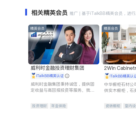
相关精英会员
推广 | 基于iTalkBB精英会员，进
精英会员
精英会员
威利时金融投资理财集团
2Win Cabinetr
iTalkBB精英认证
iTalkBB精英认
威利时金融集团秉持诚信，提供固
中华橱柜石材公
定收益与高回报投资等服务。我们
供实木橱柜，石
专注于投资、保险及传承规划等多
质不锈钢水槽、
元化组合，助力客户实现目标
机。品质厨房，
投资理财
年金保险
瓷砖橱柜
室内设
一站式财税规划
人寿保险
卫浴洁具
室内
投资理财
医疗保险
养老保险
员工保险
长期护理医疗保险
伤残保险
个人保险