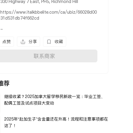
330 Highway 7 East, PH5, Richmond Hill
https://www.italkbbelite.com/ca/ubiz/66028d00
31d531db74f662cd
-
点赞
分享
收藏
联系商家
推荐
继续收紧？2025加拿大留学移民新政一览：毕业工签、
配偶工签及试点项目大变动
2025年“赴加生子”含金量还在升高！流程和注意事项都在
这了！