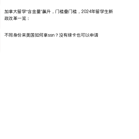
加拿大留学“含金量”飙升，门槛叠门槛，2024年留学生新
政改革一览：
不同身份来美国如何拿ssn？没有绿卡也可以申请