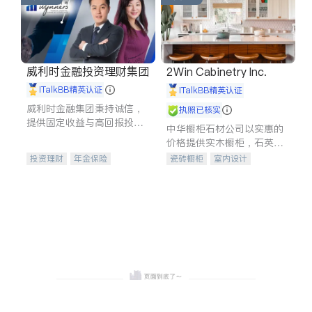
威利时金融投资理财集团
2Win Cabinetry Inc.
iTalkBB精英认证
iTalkBB精英认证
威利时金融集团秉持诚信，
执照已核实
提供固定收益与高回报投资
中华橱柜石材公司以实惠的
等服务。我们专注于投资、
价格提供实木橱柜，石英石
保险及传承规划等多元化组
台面，多种优质不锈钢水
投资理财
年金保险
瓷砖橱柜
室内设计
合，助力客户实现目标
槽、水龙头与抽油烟机。品
一站式财税规划
人寿保险
建筑设计
卫浴洁具
质厨房，家的选择。
投资理财
医疗保险
室内装修
养老保险
员工保险
长期护理医疗保险
伤残保险
个人保险