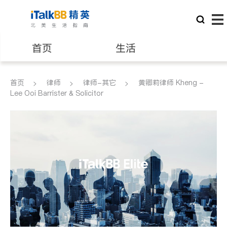
首页
生活
医生
律师
首页
律师
律师-其它
黄卿莉律师 Kheng -
Lee Ooi Barrister & Solicitor
保险理财
房地产租售
银行贷款
会计师
建筑装修