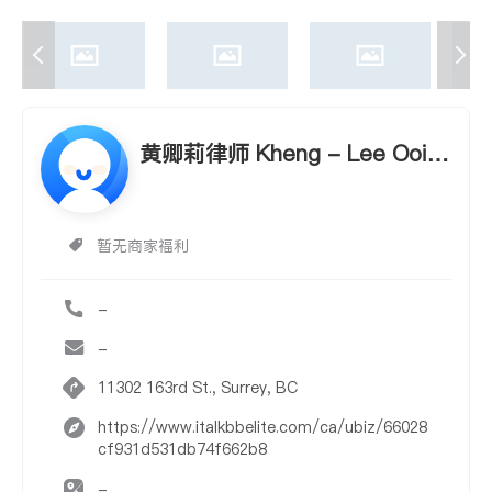
黄卿莉律师 Kheng - Lee Ooi B
arrister & Solicitor
暂无商家福利
-
-
11302 163rd St., Surrey, BC
https://www.italkbbelite.com/ca/ubiz/66028
cf931d531db74f662b8
-