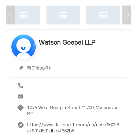
Watson Goepel LLP
暂无商家福利
-
-
1075 West Georgia Street #1700, Vancouver,
BC
https://www.italkbbelite.com/ca/ubiz/66028
cf831d531db74f662b6