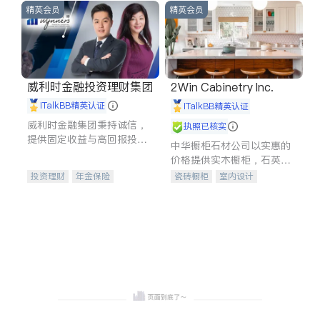
精英会员
精英会员
威利时金融投资理财集团
2Win Cabinetry Inc.
iTalkBB精英认证
iTalkBB精英认证
威利时金融集团秉持诚信，
执照已核实
提供固定收益与高回报投资
中华橱柜石材公司以实惠的
等服务。我们专注于投资、
价格提供实木橱柜，石英石
保险及传承规划等多元化组
台面，多种优质不锈钢水
投资理财
年金保险
瓷砖橱柜
室内设计
合，助力客户实现目标
槽、水龙头与抽油烟机。品
一站式财税规划
人寿保险
建筑设计
卫浴洁具
质厨房，家的选择。
投资理财
医疗保险
室内装修
养老保险
员工保险
长期护理医疗保险
伤残保险
个人保险