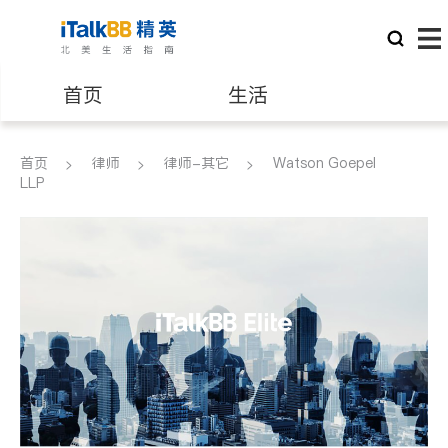
首页
生活
医生
律师
首页
律师
律师-其它
Watson Goepel
LLP
保险理财
房地产租售
银行贷款
会计师
建筑装修