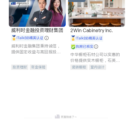
威利时金融投资理财集团
2Win Cabinetry Inc.
iTalkBB精英认证
iTalkBB精英认证
威利时金融集团秉持诚信，
执照已核实
提供固定收益与高回报投资
中华橱柜石材公司以实惠的
等服务。我们专注于投资、
价格提供实木橱柜，石英石
保险及传承规划等多元化组
台面，多种优质不锈钢水
投资理财
年金保险
瓷砖橱柜
室内设计
合，助力客户实现目标
槽、水龙头与抽油烟机。品
一站式财税规划
人寿保险
建筑设计
卫浴洁具
质厨房，家的选择。
投资理财
医疗保险
室内装修
养老保险
员工保险
长期护理医疗保险
伤残保险
个人保险