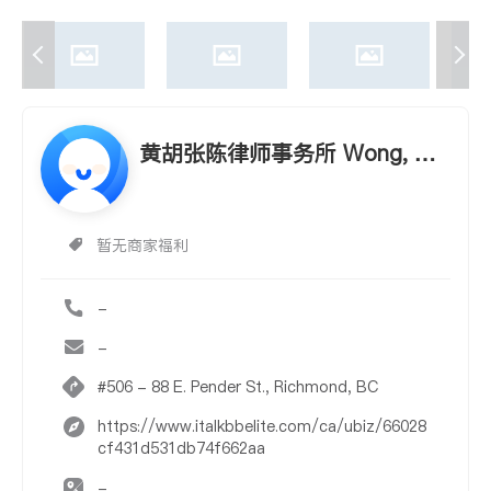
黄胡张陈律师事务所 Wong, W
o, Jung & Chan
暂无商家福利
-
-
#506 - 88 E. Pender St., Richmond, BC
https://www.italkbbelite.com/ca/ubiz/66028
cf431d531db74f662aa
-