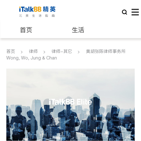
首页
生活
医生
律师
首页
律师
律师-其它
黄胡张陈律师事务所
Wong, Wo, Jung & Chan
保险理财
房地产租售
银行贷款
会计师
建筑装修